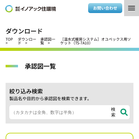
お問い合わせ
ダウンロード
TOP
ダウンロー
承認図一
［温水式暖房システム］オユペックス用ソ
ド
覧
ケット（TS-7A10）
承認図一覧
絞り込み検索
製品名や目的から承認図を検索できます。
検
索