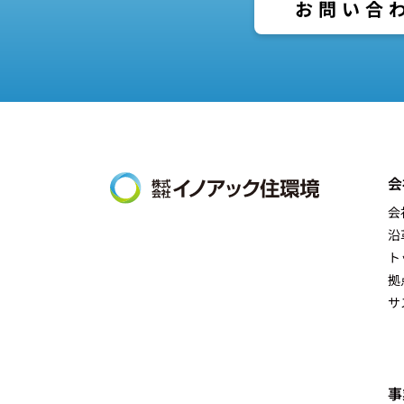
お問い合
会
会
沿
ト
拠
サ
事