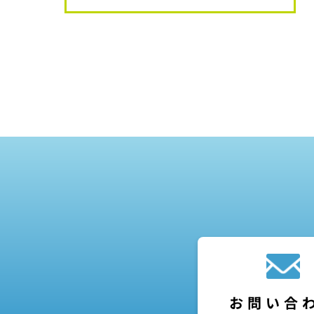
フォームライトW（盛土）
MOSAIC FLOOR SYSTEMシリーズ
フォームライトW（維持補修）
PITシリーズ
フォームライトW（落石発生源PUR工
法）
フォームライトW（RBH工法）
フォームライトW（SSF工法）
フォームライトW（サポートPUR工法）
お問い合