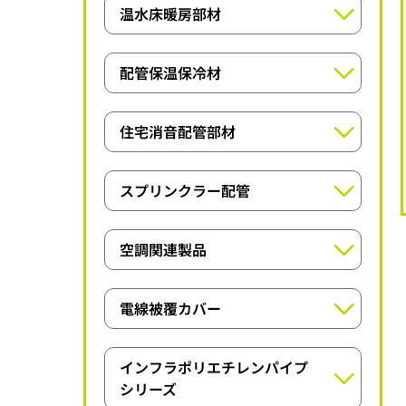
水道用ポリエチレンパイプシリーズ
温水床暖房部材
オユポリPBシリーズ
ポリエチレンパイプシリーズ
温水暖房用架橋ポリエチレンパイプシリ
オユポリEF・PBHFシステムシリーズ
配管保温保冷材
ーズ
オユポリMPシリーズ
パイプガードシリーズ
太陽熱温水器用二層架橋ポリエチレンパ
住宅消音配管部材
イプシリーズ
高性能保温保冷材シリーズ
住宅内排水消音配管部材
コンクリート埋込床暖用架橋ポリエチレ
スプリンクラー配管
屋内外用保温保冷材シリーズ
ンパイプシリーズ
一般建築用消防スプリンクラー配管
難燃保温保冷材シリーズ
空調関連製品
共同住宅用スプリンクラー設備配管
耐熱保温保冷材シリーズ
アイポチューブAシリーズ
電線被覆カバー
肉厚保温保冷材シリーズ
スーパードレーンシリーズ
電線被覆カバーシリーズ
ライトチューブシリーズ
インフラポリエチレンパイプ
ドレンホースLIGHTⅡ・SFシリーズ
シリーズ
ライトカバーシリーズ