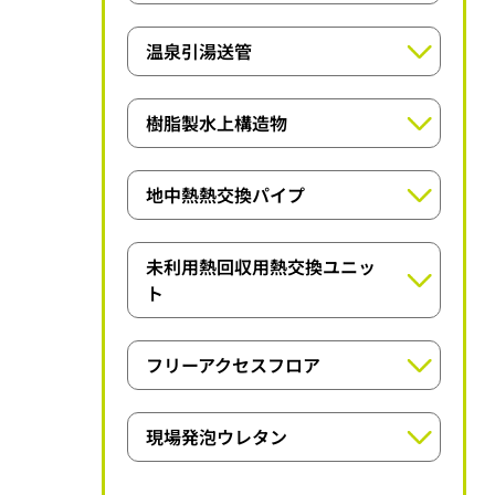
空調配管サポート部材
アイポリーブロードパイプシリーズ
ライトジョイントシリーズ
温泉引湯送管
クリーンダクトシリーズ
アイポリガードパイプシリーズ
ホットペックスパイプ
イチジカン耐火パックシリーズ
樹脂製水上構造物
温泉パイプ
アイポリーアクアフロート工法
地中熱熱交換パイプ
ヒートフレックスパイプ
U-ポリパイシリーズ
未利用熱回収用熱交換ユニッ
ト
未利用熱回収用熱交換ユニットシリーズ
フリーアクセスフロア
NP3000Nシリーズ
現場発泡ウレタン
NeoFOSPA®シリーズ