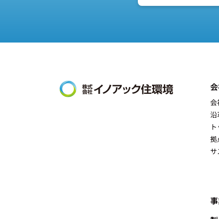
会
会
沿
ト
拠
サ
事