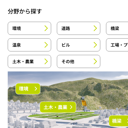
分野から探す
環境
道路
橋梁
温泉
ビル
工場・プ
土木・農業
その他